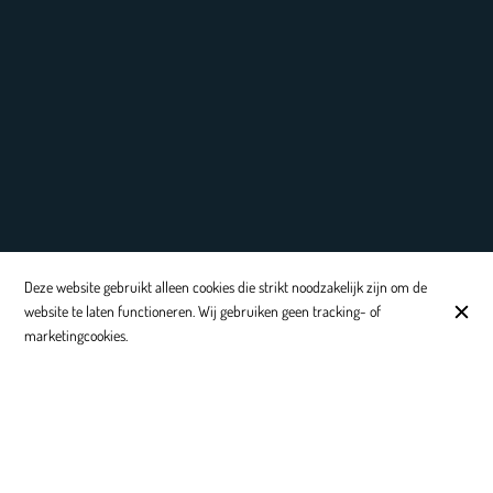
Deze website gebruikt alleen cookies die strikt noodzakelijk zijn om de
website te laten functioneren. Wij gebruiken geen tracking- of
marketingcookies.
Happy Coffee & Delicious Bagels
Kaffeenini combineert de goede dingen des levens: koffie, bagels,
goede service & free wifi. Naast de 'klassieke' bagels die het menu
sieren zoals 'Chick' met kip, guacamole, mayonaise en salade of 'Deli'