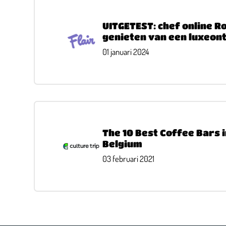
UITGETEST: chef online R
genieten van een luxeontb
Kaffeenini in Antwerpen
01 januari 2024
The 10 Best Coffee Bars 
Belgium
03 februari 2021