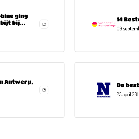
obine ging
14 Best
ijt bij
09 septem
in Antwerp,
De bes
23 april 20