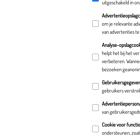
uitgeschakeld in o
Advertentieopslag
om je relevante adv
van advertenties t
Analyse-opslagcoo
helpt het bij het 
verbeteren. Wannee
bezoeken geanonim
Gebruikersgegeven
gebruikers verstrek
Advertentiepersonal
van gebruikersgedr
Cookie voor functio
ondersteunen, zoals