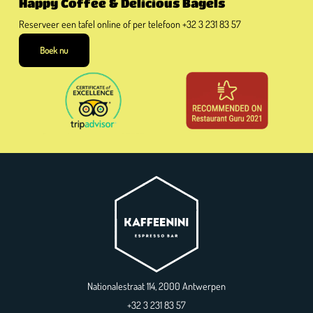
Happy Coffee & Delicious Bagels
Reserveer een tafel online of per telefoon
+32 3 231 83 57
Boek nu
Nationalestraat 114, 2000 Antwerpen
+32 3 231 83 57